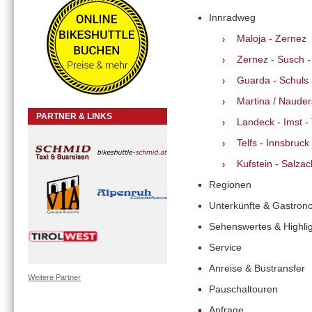
Innradweg
Maloja - Zernez
Zernez - Susch -
Guarda - Schuls 
Martina / Nauder
PARTNER & LINKS
Landeck - Imst - 
Telfs - Innsbruck 
Kufstein - Salzac
Regionen
Unterkünfte & Gastron
Sehenswertes & Highli
Service
Anreise & Bustransfer
Weitere Partner
Pauschaltouren
Anfrage